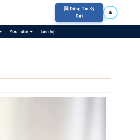
🆓 Đăng Tin Ký
👤
Gửi
YouTube
Liên hệ