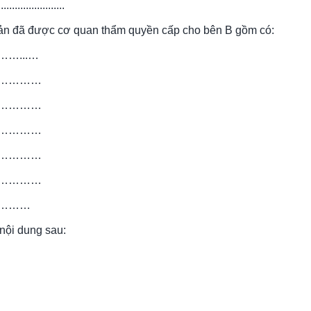
...................
sản đã được cơ quan thẩm quyền cấp cho bên B gồm có:
...…
…………
…………
…………
…………
…………
………
nội dung sau: