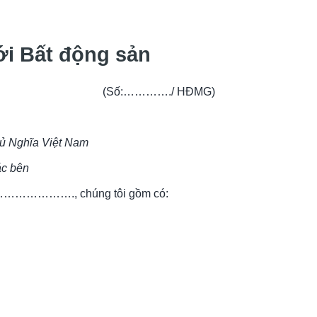
i Bất động sản 
(Số:…………./ HĐMG)
ủ Nghĩa Việt Nam
ác bên
…………………., chúng tôi gồm có: