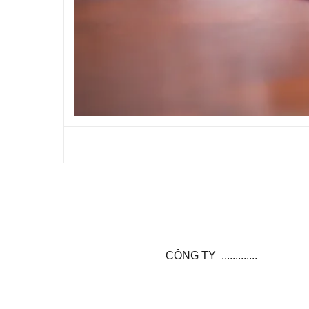
  CÔNG TY  .............