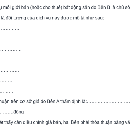
vụ môi giới bán (hoặc cho thuê) bất động sản do Bên B là chủ s
là đối tượng của dịch vụ này được mô tả như sau:
………………
……………
……………………
………………
………………
…………
…………
hỏa thuận trên cơ sở giá do Bên A thẩm định là:……………………
……….đồng
t thấy cần điều chỉnh giá bán, hai Bên phải thỏa thuận bằng v