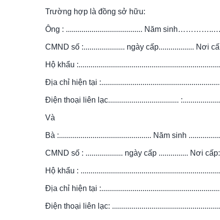
Trường hợp là đồng sở hữu:
Ông : ....................................... Năm sinh………….
CMND số :..................... ngày cấp.................. Nơi cấp
Hộ khẩu :.........................................................................
Địa chỉ hiện tại :..............................................................
Điện thoại liên lạc.................................... :.....................
Và
Bà :............................................... Năm sinh .................
CMND số : ................... ngày cấp ............... Nơi cấp: C
Hộ khẩu : ........................................................................
Địa chỉ hiện tại :..............................................................
Điện thoại liên lạc: .........................................................