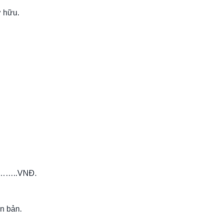
ở hữu.
………..VNĐ.
ăn bản.