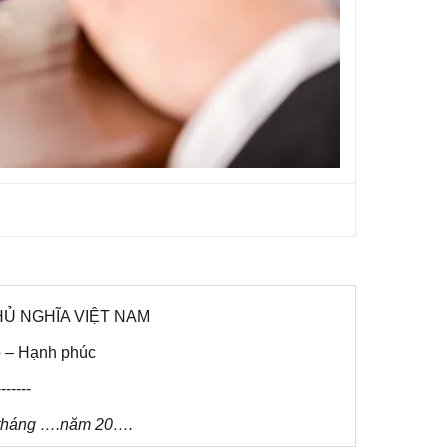
Ủ NGHĨA VIỆT NAM
o – Hạnh phúc
-------
tháng ….năm 20….