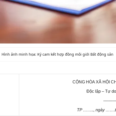
Hình ảnh minh họa: Ký cam kết hợp đồng môi giới Bất động sản
CỘNG HÒA XÃ HỘI CH
Độc lập – Tự d
---------
TP …….., ngày …….