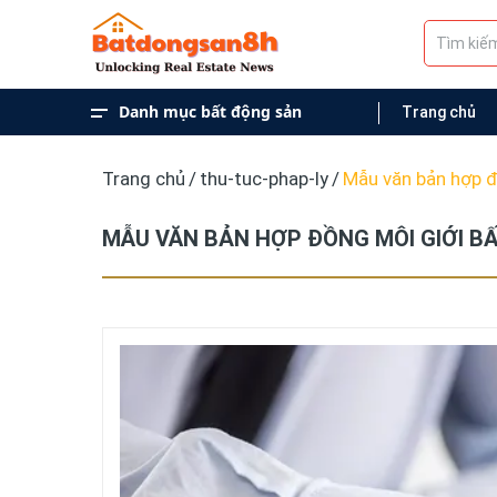
Danh mục bất động sản
Trang chủ
Kiến Thức Bất Động Sản
Dự Án
Cho Thuê
Mua Bán
Trang chủ
/
thu-tuc-phap-ly
/
Mẫu văn bản hợp đ
MẪU VĂN BẢN HỢP ĐỒNG MÔI GIỚI B