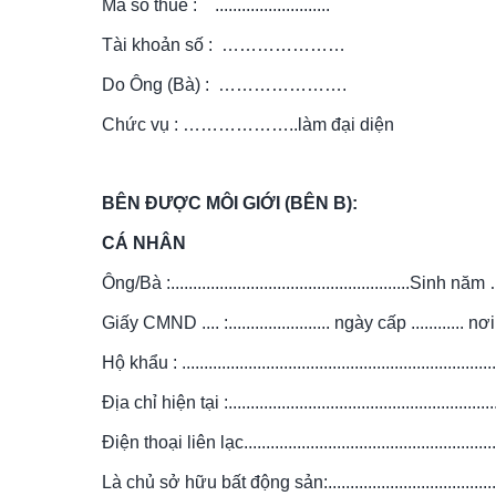
Mã số thuế :    ..........................
Tài khoản số :  …………………
Do Ông (Bà) :  ………………….
Chức vụ : ………………..làm đại diện
BÊN ĐƯỢC MÔI GIỚI (BÊN B):
CÁ NHÂN
Ông/Bà :......................................................Sinh
Giấy CMND .... :....................... ngày cấp ............ nơi
Hộ khẩu : .......................................................................
Địa chỉ hiện tại :..............................................................
Điện thoại liên lạc...........................................................
Là chủ sở hữu bất động sản:...........................................