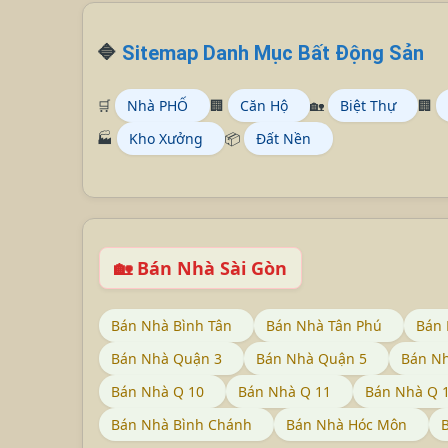
🔷
Sitemap Danh Mục Bất Động Sản
🛒
Nhà PHỐ
🏢
Căn Hộ
🏡
Biệt Thự
🏢
🏭
Kho Xưởng
📦
Đất Nền
🏡 Bán Nhà Sài Gòn
Bán Nhà Bình Tân
Bán Nhà Tân Phú
Bán 
Bán Nhà Quận 3
Bán Nhà Quận 5
Bán N
Bán Nhà Q 10
Bán Nhà Q 11
Bán Nhà Q 
Bán Nhà Bình Chánh
Bán Nhà Hóc Môn