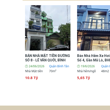
BÁN NHÀ MẶT TIỀN ĐƯỜNG
Bán Nhà Hẻm Xe Hơ
SỐ 8 - LÊ VĂN QUỚI, BÌNH
Số 4, Gần Mã Lò, BH
TÂN | 4 TẦNG | 70M² | CHỈ
Bình Tân
🕒 24/06/2026
Quận Bình Tân
🕒 19/6/2026
Quận 
10.8 TỶ
Nhà Mặt tiền
70m²
Nhà hẻm/ngõ
48m2
10.8 Tỷ
5,65 Tỷ