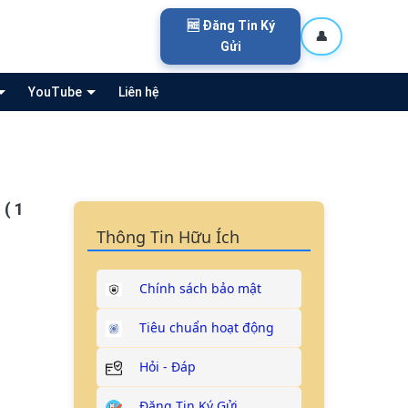
🆓 Đăng Tin Ký
👤
Gửi
YouTube
Liên hệ
( 1
Thông Tin Hữu Ích
Chính sách bảo mật
Tiêu chuẩn hoạt động
Hỏi - Đáp
Đăng Tin Ký Gửi