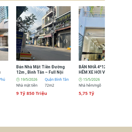
Bán Nhà Mặt Tiền Đường
BÁN NHÀ 4*12M, 1 LẦU,
ú
12m , Bình Tân – Full Nội
HẺM XE HƠI VƯỜN LÀI –
Thất
TÂN PHÚ
Phú
🕒 19/5/2026
Quận Bình Tân
🕒 15/5/2026
Quận Tân Phú
Nhà mặt tiền
72m2
Nhà hẻm/ngõ
48m2
9 Tỷ 850 Triệu
5,75 Tỷ