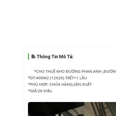
📝 Thông Tin Mô Tả:
      *CHO THUÊ KHO ĐƯỜNG PHAN ANH ,ĐƯỜNG CON40F KẾT CẤU 1 TRỆT+ 1 LẦU.

*DT:400M2 (12X20) TRỆT+1 LẦU

*PHÙ HỢP: CHỨA HÀNG,SẢN XUẤT

*GIÁ:26 triệu
