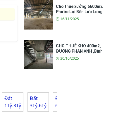
Cho thuê xưởng 6600m2
Phước Lợi Bến Lức Long
An.
🕒 16/11/2025
CHO THUÊ KHO 400m2,
ĐƯỜNG PHAN ANH ,Bình
Tân ( 1 TRỆT+ 1 LẦU.)
🕒 30/10/2025
Đất
Đất
Đất
Đất
Đất
trên
1Tỷ-3Tỷ
3Tỷ-6Tỷ
6Tỷ-10Tỷ
10Tỷ-20Tỷ
20
Tỷ