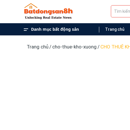
Danh mục bất động sản
Trang chủ
Kiến Thức Bất Động Sản
Dự Án
Cho Thuê
Mua Bán
Trang chủ
/
cho-thue-kho-xuong
/
CHO THUÊ KH