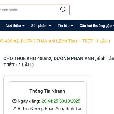
Giới thiệu
Sản phẩm
Tin tức
Câu hỏi thường gặp
O 400m2, ĐƯỜNG PHAN ANH ,Bình Tân ( 1 TRỆT+ 1 LẦU.)
CHO THUÊ KHO 400m2, ĐƯỜNG PHAN ANH ,Bình Tân 
TRỆT+ 1 LẦU.)
Thông Tin Nhanh
🕒 Ngày đăng:
20:44:25 30/10/2025
📍 Vị trí:
Đường Phan Anh, Bình Tân