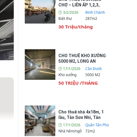
CHỢ – LIÊN ẤP 1,2,3,
VĨNH LỘC B, BÌNH
🕒 3/2/2026
Bình Chánh
CHÁNH
Biệt thự
287m2
30 Triệu/tháng
CHO THUÊ KHO XƯỞNG
5000 M2, LONG AN
🕒 17/1/2026
Cần Đước
Kho xưởng
5000 M2
50 TRIỆU /THÁNG
Cho thuê nhà 4x18m, 1
lầu, Tân Sơn Nhì, Tân
Phú
🕒 17/1/2026
Quận Tân Phú
Nhà hẻm/ngõ
72m2