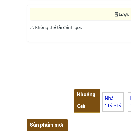
🗒️
Lượt 
⚠ Không thể tải đánh giá.
Khoảng
Nhà
1Tỷ-3Tỷ
Giá
Sản phẩm mới