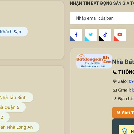
NHẬN TIN BẤT ĐỘNG SẢN GIÁ 
Khách Sạn
Nhà Đất
📞
THÔNG
💬 Zalo:
09
📧 Gmail:
Nhà Tân Bình
📍 Địa chỉ
hà Quận 6
🔰 Giới
12
Bán Nhà Long An
H