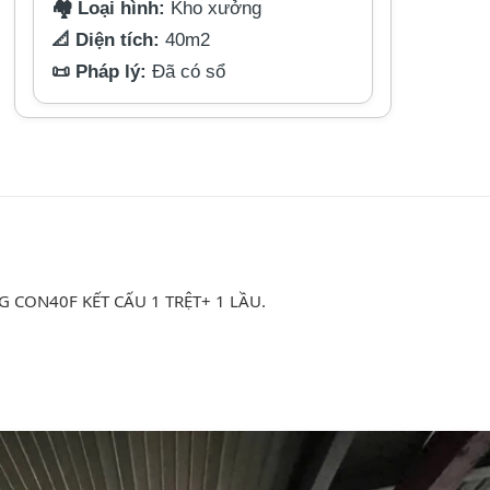
🏘️ Loại hình:
Kho xưởng
📐 Diện tích:
40m2
📜 Pháp lý:
Đã có sổ