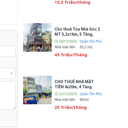
15,5 Triệu/tháng
Cho thuê Tòa Nhà Góc 2
MT 5,2x16m, 5 Tầng,
Thang Máy, Tân Hương,
🕒 24/12/2025
Quận Tân Phú
Quận Tân Phú
Nhà mặt tiền
83,2 m2
45 Triệu/Tháng
CHO THUÊ NHÀ MẶT
TIỀN 4x20m, 4 Tầng
ĐƯỜNG NGUYỄN HỮU
🕒 22/12/2025
Quận Tân Phú
TIẾN - TÂN PHÚ
Nhà mặt tiền
80m2
25 Triệu/tháng