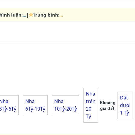
⭐
|
bình luận:
...
Trung bình:
...
Nhà
Đất
Nhà
Nhà
Nhà
trên
Khoảng
dưới
3Tỷ-6Tỷ
6Tỷ-10Tỷ
10Tỷ-20Tỷ
20
giá đất
1 Tỷ
Tỷ