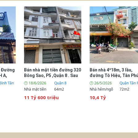
i Đường
Bán nhà mặt tiền đường 320
Bán nhà 4*18m, 3 lầu,
H A,
Bông Sao, P5 ,Quận 8 . Sau
đường Tô Hiệu, Tân Ph
lưng đường Tạ Quang Bửu
Bình Tân
🕒 18/6/2026
Quận 8
🕒 26/5/2026
Quận Tân 
Nhà mặt tiền
64m2
Nhà hẻm/ngõ
72m2
11 Tỷ 600 triệu
10,4 Tỷ