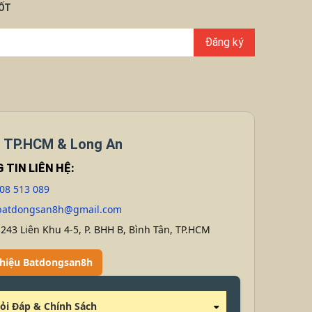
TỐT
Đăng ký
 TP.HCM & Long An
 TIN LIÊN HỆ:
08 513 089
batdongsan8h@gmail.com
: 243 Liên Khu 4-5, P. BHH B, Bình Tân, TP.HCM
 Thiệu Batdongsan8h
ỏi Đáp & Chính Sách