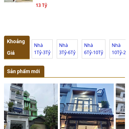
13 Tỷ
Khoảng
Nhà
Nhà
Nhà
Nhà
1Tỷ-3Tỷ
3Tỷ-6Tỷ
6Tỷ-10Tỷ
10Tỷ-20
Giá
Sản phẩm mới