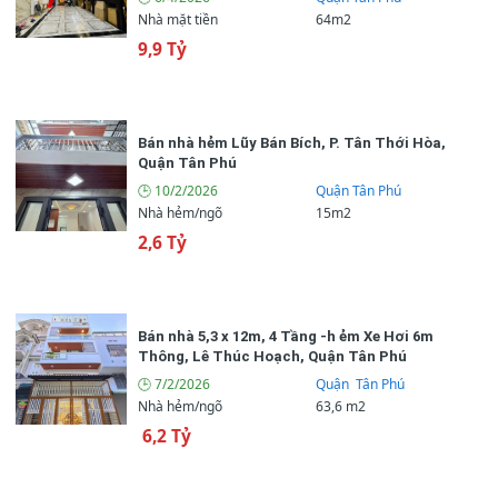
Nhà mặt tiền
64m2
9,9 Tỷ
🏡 Đặc điểm bất động sản
4 (tầng)
🏢 Số tầng
Bán nhà hẻm Lũy Bán Bích, P. Tân Thới Hòa,
Quận Tân Phú
4 (phòng)
📌 Số phòng ngủ
🕒 10/2/2026
Quận Tân Phú
Nhà hẻm/ngõ
15m2
5 (wc)
📌 Số phòng vệ sinh
2,6 Tỷ
5,3m
📌 Chiều ngang
15m
📌 Chiều dài
Bán nhà 5,3 x 12m, 4 Tầng -h ẻm Xe Hơi 6m
Thông, Lê Thúc Hoạch, Quận Tân Phú
Nội thất cao cấp
🪑 Nội thất
🕒 7/2/2026
Quận Tân Phú
Nhà hẻm/ngõ
63,6 m2
9,5 Tỷ (TL)
📌 Giá bán
6,2 Tỷ