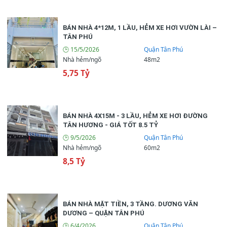
BÁN NHÀ 4*12M, 1 LẦU, HẺM XE HƠI VƯỜN LÀI –
TÂN PHÚ
🕒 15/5/2026
Quận Tân Phú
Nhà hẻm/ngõ
48m2
5,75 Tỷ
BÁN NHÀ 4X15M - 3 LẦU, HẺM XE HƠI ĐƯỜNG
TÂN HƯƠNG - GIÁ TỐT 8.5 TỶ
🕒 9/5/2026
Quận Tân Phú
Nhà hẻm/ngõ
60m2
8,5 Tỷ
BÁN NHÀ MẶT TIỀN, 3 TẦNG. DƯƠNG VĂN
DƯƠNG – QUẬN TÂN PHÚ
🕒 6/4/2026
Quận Tân Phú