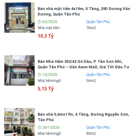
Bán nhà mặt tiền 4x19m, 5 Tầng, 29D Dương Văn
📞 Liên hệ ngay
Dương, Quận Tân Phú
🕒 6/2/2026
Quận Tân Phú
👤 Trong Tuan
Nhà mặt tiền
76m2
10,3 Tỷ
090851****
💬 Zalo
📞 Gọi ngay
Bán Nhà Hẻm 352/42 Gò Dầu, P. Tân Sơn Nhì,
Quận Tân Phú – Gần Aeon Mall, Giá Tốt Đầu Tư
🕒 1/2/2026
Quận Tân Phú
Nhà hẻm/ngõ
56m2
5,15 Tỷ
Bán nhà 5,6mx17m, 4 Tầng, Đường Nguyễn Sơn,
Tân Phú
🕒 26/1/2026
Quận Tân Phú
Nhà hẻm/ngõ
90m2