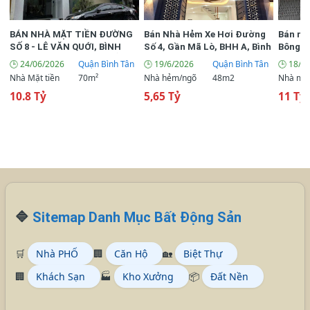
BÁN NHÀ MẶT TIỀN ĐƯỜNG
Bán Nhà Hẻm Xe Hơi Đường
Bán nh
SỐ 8 - LÊ VĂN QUỚI, BÌNH
Số 4, Gần Mã Lò, BHH A, Bình
Bông Sa
TÂN | 4 TẦNG | 70M² | CHỈ 10.8
Tân
lưng đ
🕒 24/06/2026
Quận Bình Tân
🕒 19/6/2026
Quận Bình Tân
🕒 18/6
TỶ
Nhà Mặt tiền
70m²
Nhà hẻm/ngõ
48m2
Nhà mặt
10.8 Tỷ
5,65 Tỷ
11 Tỷ 
🔷
Sitemap Danh Mục Bất Động Sản
🛒
Nhà PHỐ
🏢
Căn Hộ
🏡
Biệt Thự
🏢
Khách Sạn
🏭
Kho Xưởng
📦
Đất Nền