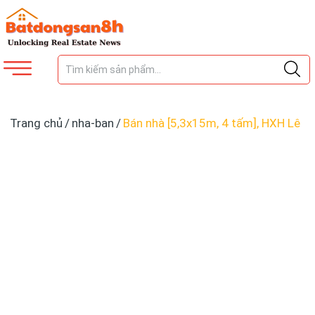
Trang chủ
/
nha-ban
/
Bán nhà [5,3x15m, 4 tấm], HXH Lê
Thúc Hoạch, Tân Phú