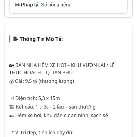
📜 Pháp lý:
Sổ hồng riêng
📝 Thông Tin Mô Tả:
🏡 BÁN NHÀ HẺM XE HƠI – KHU VƯỜN LÀI / LÊ 
THÚC HOẠCH – Q. TÂN PHÚ
💰 Giá: 9,5 tỷ (thương lượng)
📐 Diện tích: 5,3 x 15m
🏗 Kết cấu: 1 trệt – 2 lầu – sân thượng
🚗 Hẻm xe hơi, khu dân cư an ninh, sạch sẽ
📍 Vị trí đẹp, tiện ích đầy đủ: