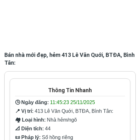
Bán nhà mới đẹp, hẻm 413 Lê Văn Quới, BTĐA, Bình
Tân:
Thông Tin Nhanh
🕒 Ngày đăng:
11:45:23 25/11/2025
📍 Vị trí:
413 Lê Văn Quới, BTĐA, Bình Tân:
🏘️ Loại hình:
Nhà hẻm/ngõ
📐 Diện tích:
44
📜 Pháp lý:
Sổ hồng riêng