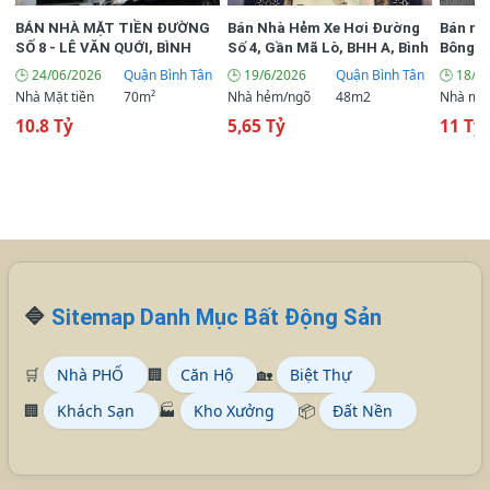
BÁN NHÀ MẶT TIỀN ĐƯỜNG
Bán Nhà Hẻm Xe Hơi Đường
Bán nh
SỐ 8 - LÊ VĂN QUỚI, BÌNH
Số 4, Gần Mã Lò, BHH A, Bình
Bông Sa
TÂN | 4 TẦNG | 70M² | CHỈ 10.8
Tân
lưng đ
🕒 24/06/2026
Quận Bình Tân
🕒 19/6/2026
Quận Bình Tân
🕒 18/6
TỶ
Nhà Mặt tiền
70m²
Nhà hẻm/ngõ
48m2
Nhà mặt
10.8 Tỷ
5,65 Tỷ
11 Tỷ 
🔷
Sitemap Danh Mục Bất Động Sản
🛒
Nhà PHỐ
🏢
Căn Hộ
🏡
Biệt Thự
🏢
Khách Sạn
🏭
Kho Xưởng
📦
Đất Nền