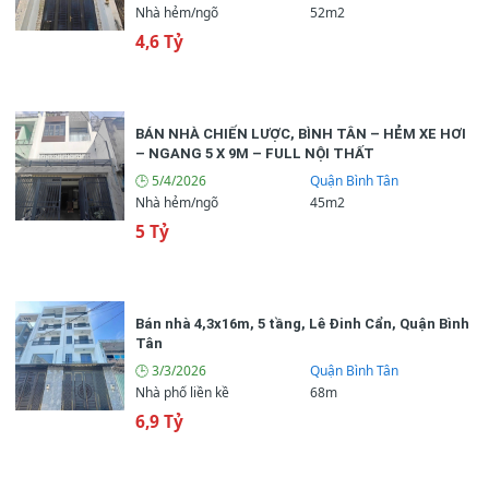
Nhà hẻm/ngõ
52m2
4,6 Tỷ
BÁN NHÀ CHIẾN LƯỢC, BÌNH TÂN – HẺM XE HƠI
– NGANG 5 X 9M – FULL NỘI THẤT
🕒 5/4/2026
Quận Bình Tân
Nhà hẻm/ngõ
45m2
5 Tỷ
🏡 Thông tin chi tiết
Bán nhà 4,3x16m, 5 tầng, Lê Đinh Cẩn, Quận Bình
1 (tầng)
🏢 Số tầng
Tân
🕒 3/3/2026
Quận Bình Tân
2 (phòng)
📌 Số phòng ngủ
Nhà phố liền kề
68m
6,9 Tỷ
2 (wc)
📌 Số phòng vệ sinh