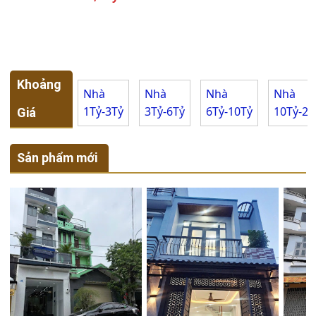
Khoảng
Nhà
Nhà
Nhà
Nhà
1Tỷ-3Tỷ
3Tỷ-6Tỷ
6Tỷ-10Tỷ
10Tỷ-20
Giá
Sản phẩm mới