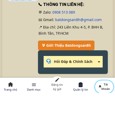
📞
THÔNG TIN LIÊN HỆ:
💬 Zalo:
0908 513 089
📧 Gmail:
batdongsan8h@gmail.com
📍 Địa chỉ: 243 Liên Khu 4-5, P. BHH B,
Bình Tân, TP.HCM
🔰 Giới Thiệu Batdongsan8h
Hỏi Đáp & Chính Sách
🛡️ Privacy Policy
|
📃 Terms of Service
Đăng tin
🤝 Liên Hệ Zalo
Tài
👤
ký gửi
khoản
Trang chủ
Danh mục
Quản lý tin
Trang tin:
Batdongsan8h.com
Designed by
Trong Tuan