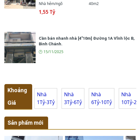
Nhà hẻm/ngõ
40m2
1,55 Tỷ
Cần bán nhanh nhà [4"10m] Đường 1A Vĩnh lộc B,
Bình Chánh.
🕒 15/11/2025
Khoảng
Nhà
Nhà
Nhà
Nhà
🏡 Thông tin chi tiết
1Tỷ-3Tỷ
3Tỷ-6Tỷ
6Tỷ-10Tỷ
10Tỷ-20
Giá
1 (tầng)
🏢 Số tầng
Sản phẩm mới
2 (phòng)
📌 Số phòng ngủ