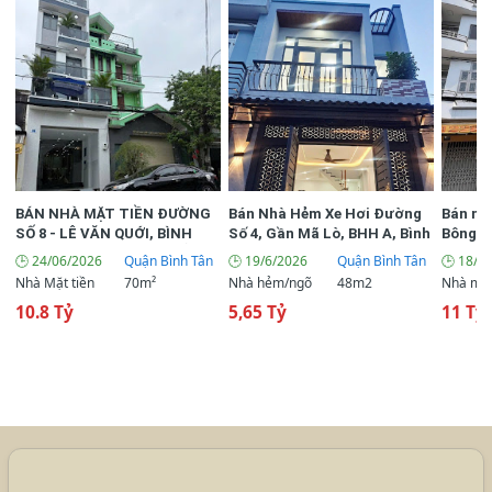
2 (wc)
📌 Số phòng vệ sinh
4m
📌 Chiều ngang
10m
📌 Chiều dài
Hoàn thiện cơ bản
🪑 Nội thất
Tây
BÁN NHÀ MẶT TIỀN ĐƯỜNG
Bán Nhà Hẻm Xe Hơi Đường
Bán nh
🧭 Hướng cửa chính
SỐ 8 - LÊ VĂN QUỚI, BÌNH
Số 4, Gần Mã Lò, BHH A, Bình
Bông Sa
TÂN | 4 TẦNG | 70M² | CHỈ 10.8
Tân
lưng đ
🕒 24/06/2026
Quận Bình Tân
🕒 19/6/2026
Quận Bình Tân
🕒 18/6
1,8 Tỷ
📌 Giá bán
TỶ
Nhà Mặt tiền
70m²
Nhà hẻm/ngõ
48m2
Nhà mặt
10.8 Tỷ
5,65 Tỷ
11 Tỷ 
📞 Liên hệ ngay
👤 Trong Tuan
090851****
💬 Zalo
📞 Gọi ngay