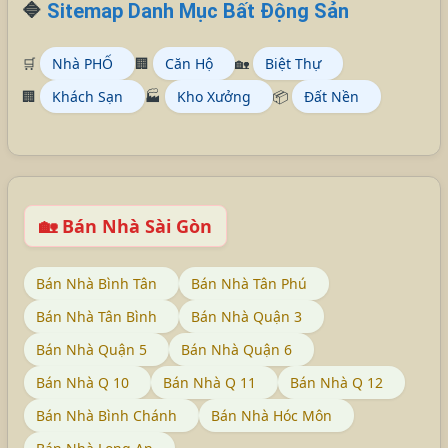
🔷
Sitemap Danh Mục Bất Động Sản
🛒
Nhà PHỐ
🏢
Căn Hộ
🏡
Biệt Thự
🏢
Khách Sạn
🏭
Kho Xưởng
📦
Đất Nền
🏡 Bán Nhà Sài Gòn
Bán Nhà Bình Tân
Bán Nhà Tân Phú
Bán Nhà Tân Bình
Bán Nhà Quận 3
Bán Nhà Quận 5
Bán Nhà Quận 6
Bán Nhà Q 10
Bán Nhà Q 11
Bán Nhà Q 12
Bán Nhà Bình Chánh
Bán Nhà Hóc Môn