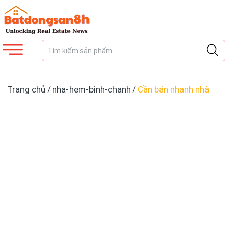
Trang chủ
/
nha-hem-binh-chanh
/
Cần bán nhanh nhà
[4"10m] Đường 1A Vĩnh lộc B, Bình Chánh.