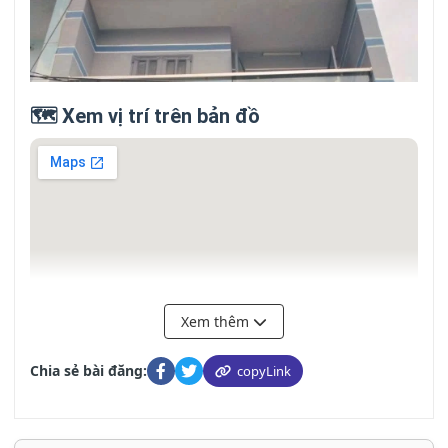
🗺️ Xem vị trí trên bản đồ
Xem thêm
Chia sẻ bài đăng:
copyLink