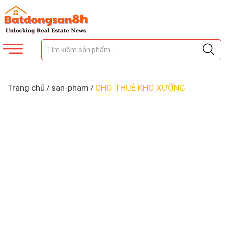
Trang chủ
/
san-pham
/
CHO THUÊ KHO XƯỞNG
2.350m2 MẶT TIỀN TRẦN VĂN GIÀU, QUẬN BÌNH TÂN