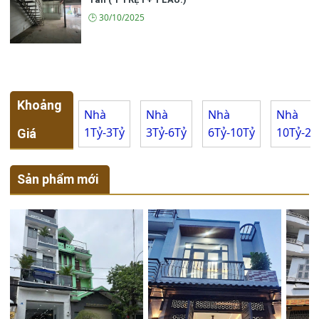
🕒 30/10/2025
Khoảng
Nhà
Nhà
Nhà
Nhà
1Tỷ-3Tỷ
3Tỷ-6Tỷ
6Tỷ-10Tỷ
10Tỷ-20
Giá
Sản phẩm mới