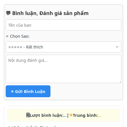
💬 Bình luận, Đánh giá sản phẩm
⭐ Chọn Sao:
🏡 Thông tin chi tiết
110 Triệu/tháng
📌 Giá cho thuê
📞 Liên hệ ngay
👤 Tuan Huynh
⭐ Gửi Bình Luận
098374****
💬 Zalo
📞 Gọi ngay
⭐
🗒️
|
Lượt bình luận:
...
Trung bình:
...