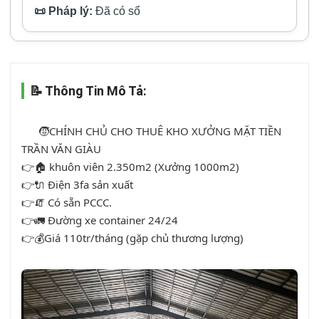
📜 Pháp lý:
Đã có sổ
📝 Thông Tin Mô Tả:
      🧒CHÍNH CHỦ CHO THUÊ KHO XƯỞNG MẶT TIỀN 
TRẦN VĂN GIÀU

👉🏠 khuôn viên 2.350m2 (Xưởng 1000m2)

👉🔌 Điện 3fa sản xuất

👉🧯 Có sẵn PCCC.

👉🚛 Đường xe container 24/24

👉💰Giá 110tr/tháng (gặp chủ thương lượng)
