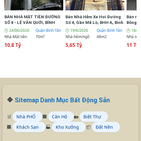
BÁN NHÀ MẶT TIỀN ĐƯỜNG
Bán Nhà Hẻm Xe Hơi Đường
Bán nh
SỐ 8 - LÊ VĂN QUỚI, BÌNH
Số 4, Gần Mã Lò, BHH A, Bình
Bông Sa
TÂN | 4 TẦNG | 70M² | CHỈ 10.8
Tân
lưng đ
🕒 24/06/2026
Quận Bình Tân
🕒 19/6/2026
Quận Bình Tân
🕒 18/6
TỶ
Nhà Mặt tiền
70m²
Nhà hẻm/ngõ
48m2
Nhà mặt
10.8 Tỷ
5,65 Tỷ
11 Tỷ 
🔷
Sitemap Danh Mục Bất Động Sản
🛒
Nhà PHỐ
🏢
Căn Hộ
🏡
Biệt Thự
🏢
Khách Sạn
🏭
Kho Xưởng
📦
Đất Nền