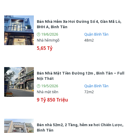
Bán Nhà Hẻm Xe Hơi Đường Số 4, Gần Mã Lò,
BHH A, Bình Tân
🕒 19/6/2026
Quận Bình Tân
Nhà hẻm/ngõ
48m2
5,65 Tỷ
Bán Nhà Mặt Tiền Đường 12m , Bình Tân – Full
Nội Thất
🕒 19/5/2026
Quận Bình Tân
Nhà mặt tiền
72m2
9 Tỷ 850 Triệu
Bán nhà 52m2, 2 Tầng, hẻm xe hơi Chiến Lược,
Bình Tân