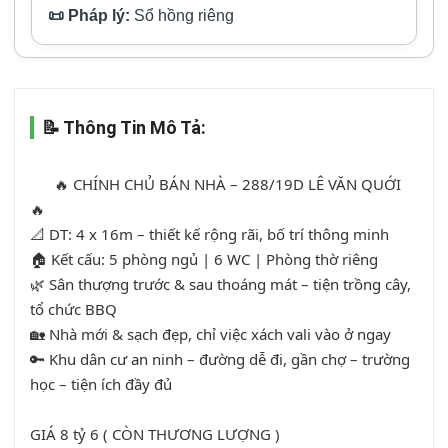
📜 Pháp lý:
Sổ hồng riêng
📝 Thông Tin Mô Tả:
      🔥 CHÍNH CHỦ BÁN NHÀ – 288/19D LÊ VĂN QUỚI 
🔥

📐 DT: 4 x 16m – thiết kế rộng rãi, bố trí thông minh

🏠 Kết cấu: 5 phòng ngủ | 6 WC | Phòng thờ riêng

🌿 Sân thượng trước & sau thoáng mát – tiện trồng cây, 
tổ chức BBQ

🏡 Nhà mới & sạch đẹp, chỉ việc xách vali vào ở ngay

🔑 Khu dân cư an ninh – đường dễ đi, gần chợ – trường 
học – tiện ích đầy đủ

GIÁ 8 tỷ 6 ( CÒN THƯƠNG LƯỢNG )
