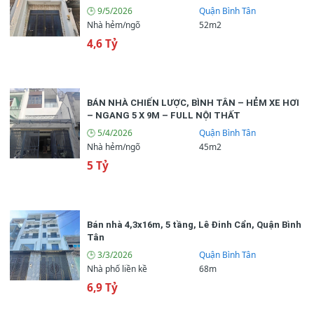
🕒 9/5/2026
Quận Bình Tân
Nhà hẻm/ngõ
52m2
4,6 Tỷ
BÁN NHÀ CHIẾN LƯỢC, BÌNH TÂN – HẺM XE HƠI
– NGANG 5 X 9M – FULL NỘI THẤT
🕒 5/4/2026
Quận Bình Tân
Nhà hẻm/ngõ
45m2
5 Tỷ
Bán nhà 4,3x16m, 5 tầng, Lê Đinh Cẩn, Quận Bình
Tân
🕒 3/3/2026
Quận Bình Tân
Nhà phố liền kề
68m
6,9 Tỷ