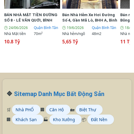
BÁN NHÀ MẶT TIỀN ĐƯỜNG
Bán Nhà Hẻm Xe Hơi Đường
Bán nh
SỐ 8 - LÊ VĂN QUỚI, BÌNH
Số 4, Gần Mã Lò, BHH A, Bình
Bông Sa
TÂN | 4 TẦNG | 70M² | CHỈ 10.8
Tân
lưng đ
🕒 24/06/2026
Quận Bình Tân
🕒 19/6/2026
Quận Bình Tân
🕒 18/6
TỶ
Nhà Mặt tiền
70m²
Nhà hẻm/ngõ
48m2
Nhà mặt
10.8 Tỷ
5,65 Tỷ
11 Tỷ 
🔷
Sitemap Danh Mục Bất Động Sản
🛒
Nhà PHỐ
🏢
Căn Hộ
🏡
Biệt Thự
🏢
Khách Sạn
🏭
Kho Xưởng
📦
Đất Nền