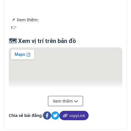
  📌 Xem thêm: 

  👉 
      Nhà bán Quận Bình Tân

🗺️ Xem vị trí trên bản đồ
Xem thêm
Chia sẻ bài đăng:
copyLink