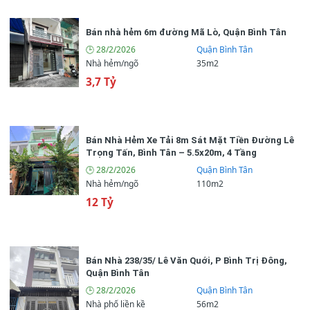
Bán nhà hẻm 6m đường Mã Lò, Quận Bình Tân
🕒 28/2/2026
Quận Bình Tân
Nhà hẻm/ngõ
35m2
🏡 Đặc điểm bất động sản
3,7 Tỷ
5 (tầng)
🏢 Số tầng
5 (phòng)
📌 Số phòng ngủ
Bán Nhà Hẻm Xe Tải 8m Sát Mặt Tiền Đường Lê
Trọng Tấn, Bình Tân – 5.5x20m, 4 Tầng
6 (wc)
📌 Số phòng vệ sinh
🕒 28/2/2026
Quận Bình Tân
Nhà hẻm/ngõ
110m2
4m
📌 Chiều ngang
12 Tỷ
16m
📌 Chiều dài
Bán Nhà 238/35/ Lê Văn Quới, P Bình Trị Đông,
Nội thất cao cấp
🪑 Nội thất
Quận Bình Tân
🕒 28/2/2026
Quận Bình Tân
8,6 Tỷ
📌 Giá bán
Nhà phố liền kề
56m2