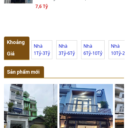
10m
📌 Chiều dài
7,6 Tỷ
Nội thất cao cấp
🪑 Nội thất
5,8 Tỷ
📌 Giá bán
Khoảng
Nhà
Nhà
Nhà
Nhà
1Tỷ-3Tỷ
3Tỷ-6Tỷ
6Tỷ-10Tỷ
10Tỷ-20
Giá
📞 Liên hệ
👤 Trong Tuan
Sản phẩm mới
0908******
💬 Zalo
📞 Gọi ngay
🔗 Xem thêm
📌 Sitemap Nhà Đất
🏡 Nhà Bán Sài Gòn