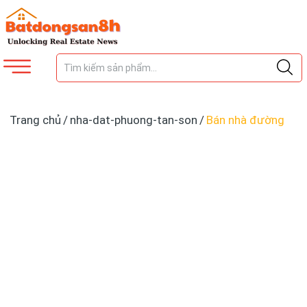
Trang chủ
/
nha-dat-phuong-tan-son
/
Bán nhà đường
Trần Thị Trọng P.Tân Sơn, Tân Bình