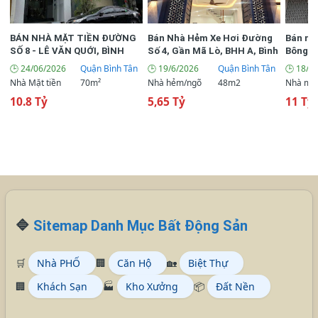
📌 Đất Bán Sài Gòn, Long An
📌Nhà đất quận Bình Tân
BÁN NHÀ MẶT TIỀN ĐƯỜNG
Bán Nhà Hẻm Xe Hơi Đường
Bán nh
SỐ 8 - LÊ VĂN QUỚI, BÌNH
Số 4, Gần Mã Lò, BHH A, Bình
Bông Sa
TÂN | 4 TẦNG | 70M² | CHỈ 10.8
Tân
lưng đ
🕒 24/06/2026
Quận Bình Tân
🕒 19/6/2026
Quận Bình Tân
🕒 18/6
TỶ
Nhà Mặt tiền
70m²
Nhà hẻm/ngõ
48m2
Nhà mặt
10.8 Tỷ
5,65 Tỷ
11 Tỷ 
🔷
Sitemap Danh Mục Bất Động Sản
🛒
Nhà PHỐ
🏢
Căn Hộ
🏡
Biệt Thự
🏢
Khách Sạn
🏭
Kho Xưởng
📦
Đất Nền