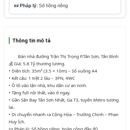
📜 Pháp lý:
Sổ hồng riêng
Thông tin mô tả
        Bán nhà đường Trần Thị Trọng P.Tân Sơn, Tân Bình

💰 Giá: 5.8 Tỷ thương lương.

• Diện tích: 35m² (3.5 × 10m) – Sổ vuông A4

• Kết cấu: 1 trệt 2 lầu – 3PN, 4WC

• Ô tô vào tận nhà, khu dân cư an ninh.

• Tặng full nội thất, vào ở ngay.

• Gần Sân Bay Tân Sơn Nhất, Ga T3, tuyến Metro tương 
lai.

• Di chuyển nhanh ra Cộng Hòa – Trường Chinh – Phan 
Huy Ích.

📜 Pháp lý: Sổ hồng riêng, hoàn công đầy đủ
