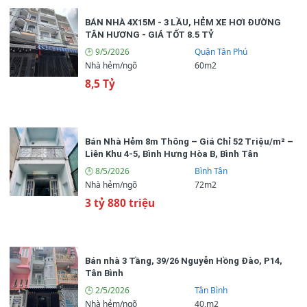
BÁN NHÀ 4X15M - 3 LẦU, HẺM XE HƠI ĐƯỜNG
TÂN HƯƠNG - GIÁ TỐT 8.5 TỶ
🕒 9/5/2026
Quận Tân Phú
Nhà hẻm/ngõ
60m2
8,5 Tỷ
Bán Nhà Hẻm 8m Thông – Giá Chỉ 52 Triệu/m² –
Liên Khu 4-5, Bình Hưng Hòa B, Bình Tân
🏡 Đặc điểm bất động sản
🕒 8/5/2026
Bình Tân
Nhà hẻm/ngõ
72m2
3 (tầng)
🏢 Số tầng
3 tỷ 880 triệu
2 (phòng)
📌 Số phòng ngủ
3 (wc)
📌 Số phòng vệ sinh
Bán nhà 3 Tầng, 39/26 Nguyễn Hồng Đào, P14,
Tân Bình
3,5m
📌 Chiều ngang
🕒 2/5/2026
Tân Bình
Nhà hẻm/ngõ
40,m2