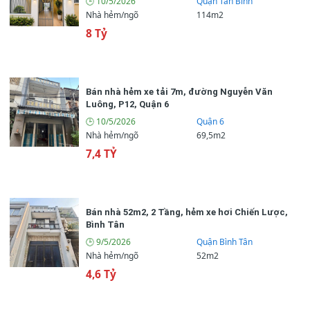
🕒 10/5/2026
Quận Tân Bình
Nhà hẻm/ngõ
114m2
8 Tỷ
Bán nhà hẻm xe tải 7m, đường Nguyễn Văn
Luông, P12, Quận 6
🕒 10/5/2026
Quận 6
Nhà hẻm/ngõ
69,5m2
7,4 TỶ
Bán nhà 52m2, 2 Tầng, hẻm xe hơi Chiến Lược,
Bình Tân
🕒 9/5/2026
Quận Bình Tân
Nhà hẻm/ngõ
52m2
4,6 Tỷ