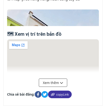
🗺️ Xem vị trí trên bản đồ
Xem thêm
Chia sẻ bài đăng:
copyLink