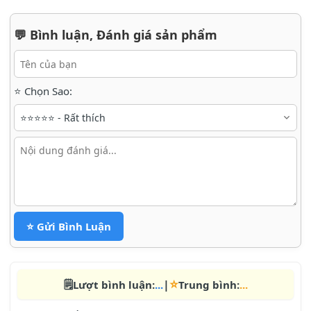
💬 Bình luận, Đánh giá sản phẩm
⭐ Chọn Sao:
⭐ Gửi Bình Luận
⭐
🗒️
|
Lượt bình luận:
...
Trung bình:
...