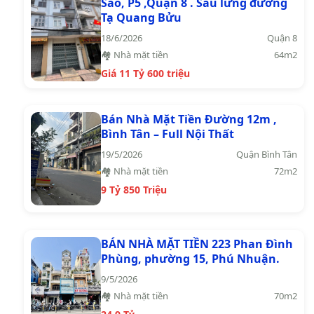
Sao, P5 ,Quận 8 . Sau lưng đường
Tạ Quang Bửu
18/6/2026
Quận 8
🏘️ Nhà mặt tiền
64m2
Giá 11 Tỷ 600 triệu
Bán Nhà Mặt Tiền Đường 12m ,
Bình Tân – Full Nội Thất
19/5/2026
Quận Bình Tân
🏘️ Nhà mặt tiền
72m2
9 Tỷ 850 Triệu
BÁN NHÀ MẶT TIỀN 223 Phan Đình
Phùng, phường 15, Phú Nhuận.
9/5/2026
🏘️ Nhà mặt tiền
70m2