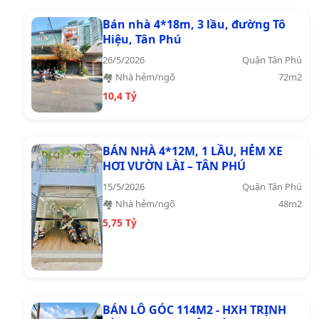
Bán nhà 4*18m, 3 lầu, đường Tô
Hiệu, Tân Phú
26/5/2026
Quận Tân Phú
🏘️ Nhà hẻm/ngõ
72m2
10,4 Tỷ
BÁN NHÀ 4*12M, 1 LẦU, HẺM XE
HƠI VƯỜN LÀI – TÂN PHÚ
15/5/2026
Quận Tân Phú
🏘️ Nhà hẻm/ngõ
48m2
5,75 Tỷ
BÁN LÔ GÓC 114M2 - HXH TRỊNH