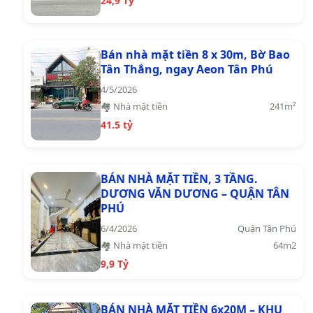
24,9 Tỷ
Bán nhà mặt tiền 8 x 30m, Bờ Bao
Tân Thắng, ngay Aeon Tân Phú
4/5/2026
🏘️ Nhà mặt tiền
241m²
41.5 tỷ
BÁN NHÀ MẶT TIỀN, 3 TẦNG.
DƯƠNG VĂN DƯƠNG – QUẬN TÂN
PHÚ
6/4/2026
Quận Tân Phú
🏘️ Nhà mặt tiền
64m2
9,9 Tỷ
BÁN NHÀ MẶT TIỀN 6x20M – KHU