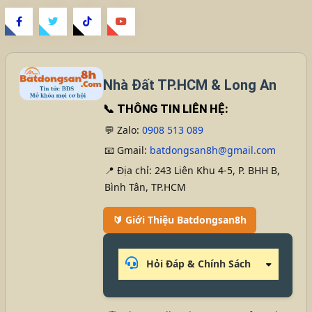
Nhà Đất TP.HCM & Long An
📞
THÔNG TIN LIÊN HỆ:
💬 Zalo:
0908 513 089
📧 Gmail:
batdongsan8h@gmail.com
📍 Địa chỉ: 243 Liên Khu 4-5, P. BHH B,
Bình Tân, TP.HCM
🔰 Giới Thiệu Batdongsan8h
Hỏi Đáp & Chính Sách