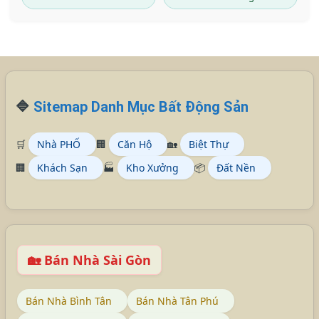
🔷
Sitemap Danh Mục Bất Động Sản
🛒
Nhà PHỐ
🏢
Căn Hộ
🏡
Biệt Thự
🏢
Khách Sạn
🏭
Kho Xưởng
📦
Đất Nền
🏡 Bán Nhà Sài Gòn
Bán Nhà Bình Tân
Bán Nhà Tân Phú