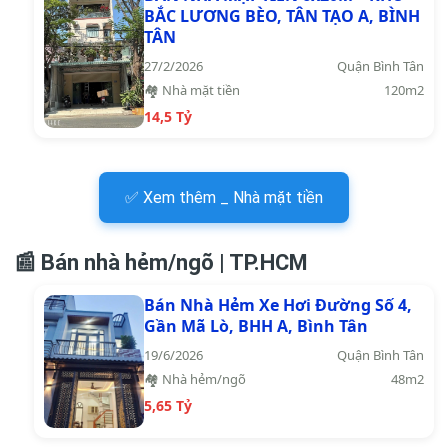
BẮC LƯƠNG BÈO, TÂN TẠO A, BÌNH
TÂN
27/2/2026
Quận Bình Tân
🏘️ Nhà mặt tiền
120m2
14,5 Tỷ
✅ Xem thêm _ Nhà mặt tiền
📰 Bán nhà hẻm/ngõ | TP.HCM
Bán Nhà Hẻm Xe Hơi Đường Số 4,
Gần Mã Lò, BHH A, Bình Tân
19/6/2026
Quận Bình Tân
🏘️ Nhà hẻm/ngõ
48m2
5,65 Tỷ