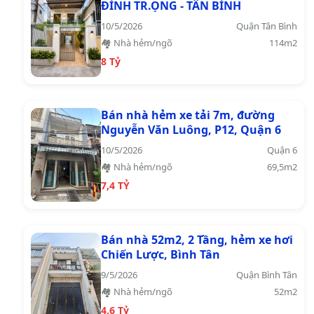
ĐÌNH TR.ỌNG - TÂN BÌNH
10/5/2026
Quận Tân Bình
🏘️ Nhà hẻm/ngõ
114m2
8 Tỷ
Bán nhà hẻm xe tải 7m, đường
Nguyễn Văn Luông, P12, Quận 6
10/5/2026
Quận 6
🏘️ Nhà hẻm/ngõ
69,5m2
7,4 TỶ
Bán nhà 52m2, 2 Tầng, hẻm xe hơi
Chiến Lược, Bình Tân
9/5/2026
Quận Bình Tân
🏘️ Nhà hẻm/ngõ
52m2
4,6 Tỷ